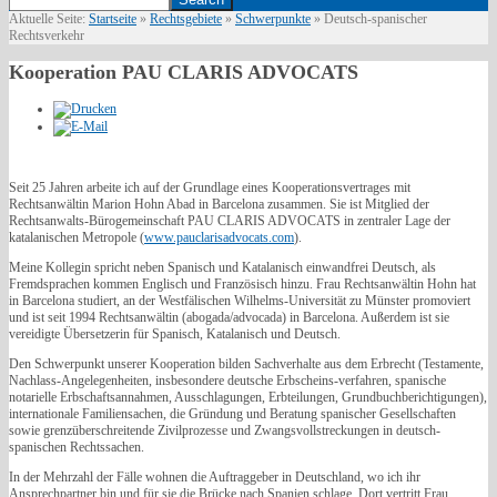
Aktuelle Seite:
Startseite
»
Rechtsgebiete
»
Schwerpunkte
»
Deutsch-spanischer
Rechtsverkehr
Kooperation PAU CLARIS ADVOCATS
Seit 25 Jahren arbeite ich auf der Grundlage eines Kooperationsvertrages mit
Rechtsanwältin Marion Hohn Abad in Barcelona zusammen. Sie ist Mitglied der
Rechtsanwalts-Bürogemeinschaft PAU CLARIS ADVOCATS in zentraler Lage der
katalanischen Metropole (
www.pauclarisadvocats.com
).
Meine Kollegin spricht neben Spanisch und Katalanisch einwandfrei Deutsch, als
Fremdsprachen kommen Englisch und Französisch hinzu. Frau Rechtsanwältin Hohn hat
in Barcelona studiert, an der Westfälischen Wilhelms-Universität zu Münster promoviert
und ist seit 1994 Rechtsanwältin (abogada/advocada) in Barcelona. Außerdem ist sie
vereidigte Übersetzerin für Spanisch, Katalanisch und Deutsch.
Den Schwerpunkt unserer Kooperation bilden Sachverhalte aus dem Erbrecht (Testamente,
Nachlass-Angelegenheiten, insbesondere deutsche Erbscheins-verfahren, spanische
notarielle Erbschaftsannahmen, Ausschlagungen, Erbteilungen, Grundbuchberichtigungen),
internationale Familiensachen, die Gründung und Beratung spanischer Gesellschaften
sowie grenzüberschreitende Zivilprozesse und Zwangsvollstreckungen in deutsch-
spanischen Rechtssachen.
In der Mehrzahl der Fälle wohnen die Auftraggeber in Deutschland, wo ich ihr
Ansprechpartner bin und für sie die Brücke nach Spanien schlage. Dort vertritt Frau