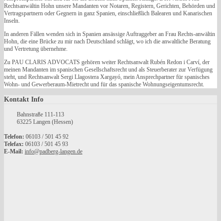
Rechtsanwältin Hohn unsere Mandanten vor Notaren, Registern, Gerichten, Behörden und
Vertragspartnern oder Gegnern in ganz Spanien, einschließlich Balearen und Kanarischen
Inseln.
In anderen Fällen wenden sich in Spanien ansässige Auftraggeber an Frau Rechts-anwältin
Hohn, die eine Brücke zu mir nach Deutschland schlägt, wo ich die anwaltliche Beratung
und Vertretung übernehme.
Zu PAU CLARIS ADVOCATS gehören weiter Rechtsanwalt Rubén Redon i Carví, der
meinen Mandanten im spanischen Gesellschaftsrecht und als Steuerberater zur Verfügung
steht, und Rechtsanwalt Sergi Llagostera Xargayó, mein Ansprechpartner für spanisches
Wohn- und Gewerberaum-Mietrecht und für das spanische Wohnungseigentumsrecht.
Kontakt
Info
Bahnstraße 111-113
63225 Langen (Hessen)
Telefon:
06103 / 501 45 92
Telefax:
06103 / 501 45 93
E-Mail:
info@padberg-langen.de