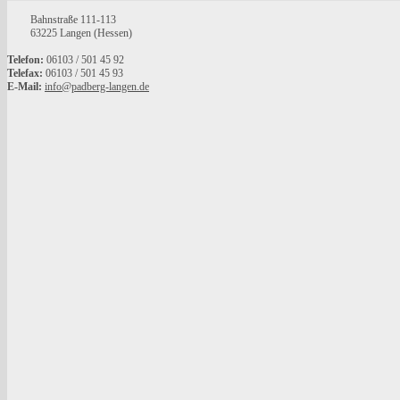
Bahnstraße 111-113
63225 Langen (Hessen)
Telefon:
06103 / 501 45 92
Telefax:
06103 / 501 45 93
E-Mail:
info@padberg-langen.de