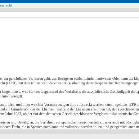
zessrecht
er ein gerichtliches Verfahren geht, das Bezüge zu beiden Ländern aufweist? Oder kann die klag
echt (IZPR), mit dem ich insbesondere bei der Bearbeitung deutsch-spanischer Rechtsangelegenh
klagen muss, weil für den Gegenstand des Verfahrens die ausschließliche Zuständigkeit der sp
 Union geregelt.
rkannt wird, und unter welchen Voraussetzungen dort vollstreckt werden kann, regelt das IZP
 und ein Grundstück, das der Ehemann während der Ehe allein erworben hat, den (geschiedenen)
 Jahre 1983, ob der vor dem deutschen Gericht geschlossene Vergleich in das spanische Gr
rteien und Beteiligten, die Verfahren vor spanischen Gerichten führen, aber auch mit Streitig
nderen Titeln, die in Spanien anerkannt und vollstreckt werden sollen, und gelegentlich auch m