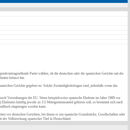
ende/antragstellende Partei wählen, ob die deutschen oder die spanischen Gerichte mit der
eiten befasst bin.
anischen Gerichte gegeben ist. Solche Zuständigkeitsfragen sind, jedenfalls wenn das
R durch Verordnungen der EU. Wenn beispielsweise spanische Eheleute im Jahre 1989 vor
 Eheleuten künftig jeweils zu 1/2-Miteigentumsanteil gehören soll, so bestimmt sich nach
undbuch eingetragen werden kann.
keiten vor deutschen Gerichten, bei denen es um spanische Grundstücke, Gesellschaften oder
it der Vollstreckung spanischer Titel in Deutschland.