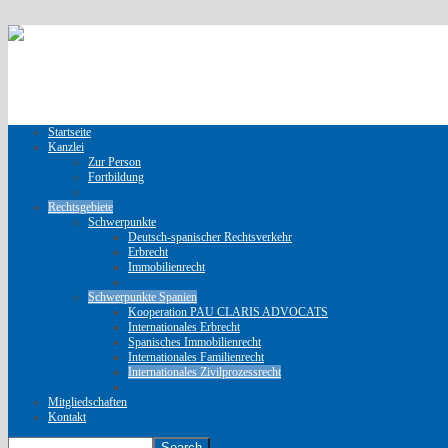
Startseite
Kanzlei
Zur Person
Fortbildung
Rechtsgebiete
Schwerpunkte
Deutsch-spanischer Rechtsverkehr
Erbrecht
Immobilienrecht
Schwerpunkte Spanien
Kooperation PAU CLARIS ADVOCATS
Internationales Erbrecht
Spanisches Immobilienrecht
Internationales Familienrecht
Internationales Zivilprozessrecht
Mitgliedschaften
Kontakt