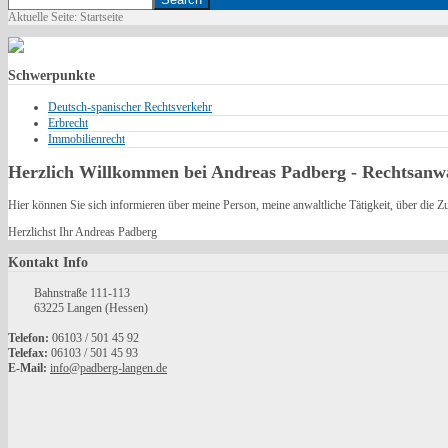
Aktuelle Seite:
Startseite
Schwerpunkte
Deutsch-spanischer Rechtsverkehr
Erbrecht
Immobilienrecht
Herzlich Willkommen bei Andreas Padberg - Rechtsanwa
Hier können Sie sich informieren über meine Person, meine anwaltliche Tätigkeit, über die 
Herzlichst Ihr Andreas Padberg
Kontakt
Info
Bahnstraße 111-113
63225 Langen (Hessen)
Telefon:
06103 / 501 45 92
Telefax:
06103 / 501 45 93
E-Mail:
info@padberg-langen.de