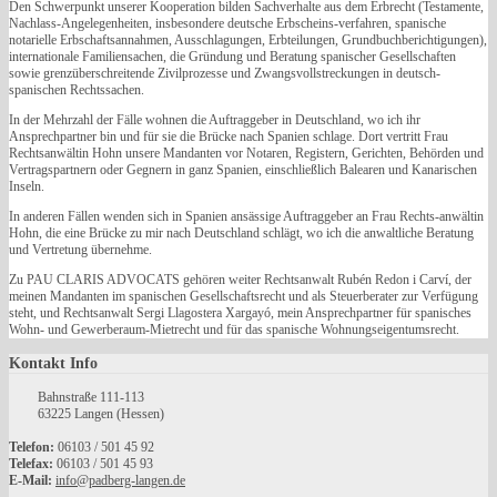
Den Schwerpunkt unserer Kooperation bilden Sachverhalte aus dem Erbrecht (Testamente,
Nachlass-Angelegenheiten, insbesondere deutsche Erbscheins-verfahren, spanische
notarielle Erbschaftsannahmen, Ausschlagungen, Erbteilungen, Grundbuchberichtigungen),
internationale Familiensachen, die Gründung und Beratung spanischer Gesellschaften
sowie grenzüberschreitende Zivilprozesse und Zwangsvollstreckungen in deutsch-
spanischen Rechtssachen.
In der Mehrzahl der Fälle wohnen die Auftraggeber in Deutschland, wo ich ihr
Ansprechpartner bin und für sie die Brücke nach Spanien schlage. Dort vertritt Frau
Rechtsanwältin Hohn unsere Mandanten vor Notaren, Registern, Gerichten, Behörden und
Vertragspartnern oder Gegnern in ganz Spanien, einschließlich Balearen und Kanarischen
Inseln.
In anderen Fällen wenden sich in Spanien ansässige Auftraggeber an Frau Rechts-anwältin
Hohn, die eine Brücke zu mir nach Deutschland schlägt, wo ich die anwaltliche Beratung
und Vertretung übernehme.
Zu PAU CLARIS ADVOCATS gehören weiter Rechtsanwalt Rubén Redon i Carví, der
meinen Mandanten im spanischen Gesellschaftsrecht und als Steuerberater zur Verfügung
steht, und Rechtsanwalt Sergi Llagostera Xargayó, mein Ansprechpartner für spanisches
Wohn- und Gewerberaum-Mietrecht und für das spanische Wohnungseigentumsrecht.
Kontakt
Info
Bahnstraße 111-113
63225 Langen (Hessen)
Telefon:
06103 / 501 45 92
Telefax:
06103 / 501 45 93
E-Mail:
info@padberg-langen.de