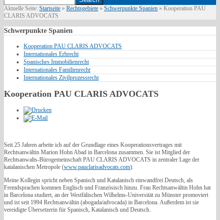
Aktuelle Seite:
Startseite
»
Rechtsgebiete
»
Schwerpunkte Spanien
»
Kooperation PAU
CLARIS ADVOCATS
Schwerpunkte
Spanien
Kooperation PAU CLARIS ADVOCATS
Internationales Erbrecht
Spanisches Immobilienrecht
Internationales Familienrecht
Internationales Zivilprozessrecht
Kooperation PAU CLARIS ADVOCATS
Seit 25 Jahren arbeite ich auf der Grundlage eines Kooperationsvertrages mit
Rechtsanwältin Marion Hohn Abad in Barcelona zusammen. Sie ist Mitglied der
Rechtsanwalts-Bürogemeinschaft PAU CLARIS ADVOCATS in zentraler Lage der
katalanischen Metropole (
www.pauclarisadvocats.com
).
Meine Kollegin spricht neben Spanisch und Katalanisch einwandfrei Deutsch, als
Fremdsprachen kommen Englisch und Französisch hinzu. Frau Rechtsanwältin Hohn hat
in Barcelona studiert, an der Westfälischen Wilhelms-Universität zu Münster promoviert
und ist seit 1994 Rechtsanwältin (abogada/advocada) in Barcelona. Außerdem ist sie
vereidigte Übersetzerin für Spanisch, Katalanisch und Deutsch.